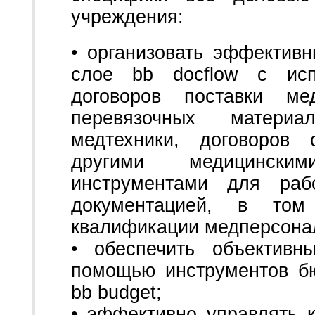
учреждения:
• организовать эффектив
слое bb docflow с исп
договоров поставки мед
перевязочных материа
медтехники, договоров
другими медицински
инструментами для раб
документацией, в то
квалификации медперсона
• обеспечить объективн
помощью инструментов б
bb budget;
• эффективно управлять