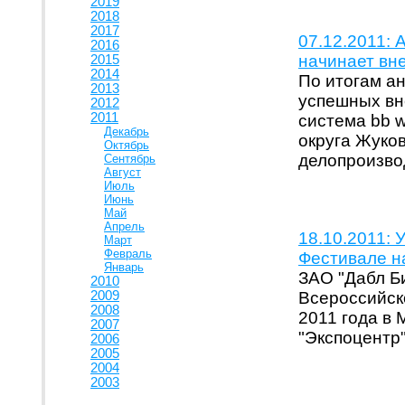
2019
2018
2017
07.12.2011: 
2016
начинает вн
2015
2014
По итогам а
2013
успешных вн
2012
2011
система bb 
Декабрь
округа Жуко
Октябрь
делопроизво
Сентябрь
Август
Июль
Июнь
Май
Апрель
18.10.2011: 
Март
Февраль
Фестивале на
Январь
ЗАО "Дабл Би
2010
2009
Всероссийск
2008
2011 года в
2007
"Экспоцентр
2006
2005
2004
2003