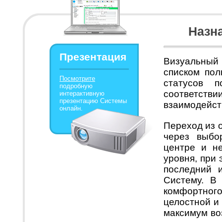
Назна
Презентация
Визуальны
списком пол
Посмотрите
статусов п
подробную
соответстви
интерактивную
презентацию Системы
взаимодейств
онлайн.
Переход из о
через выбо
центре и н
уровня, при
последний 
Систему. В 
комфортног
целостной и
максимум во