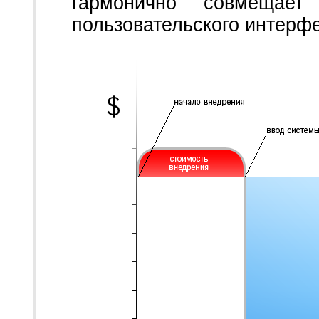
гармонично совмещае
пользовательского интерф