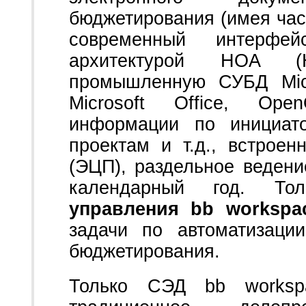
бюджетирования (имея час
современный интерфей
архитектурой HOA (Hu
промышленную СУБД Micr
Microsoft Office, Open
информации по инициато
проектам и т.д., встрое
(ЭЦП), раздельное веден
календарный год. Т
управления bb workspa
задачи по автоматизаци
бюджетирования.
Только СЭД bb worksp