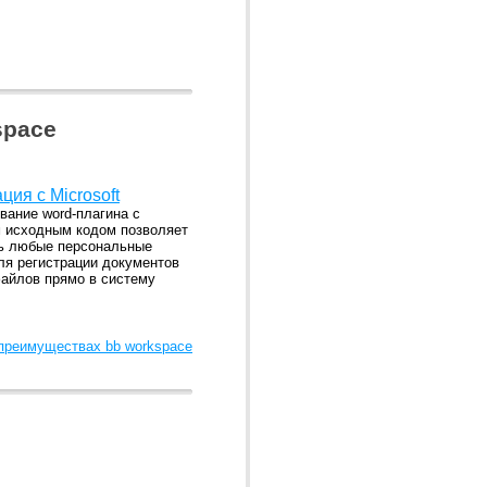
space
ция с Microsoft
вание word-плагина с
 исходным кодом позволяет
ь любые персональные
я регистрации документов
файлов прямо в систему
 преимуществах bb workspace