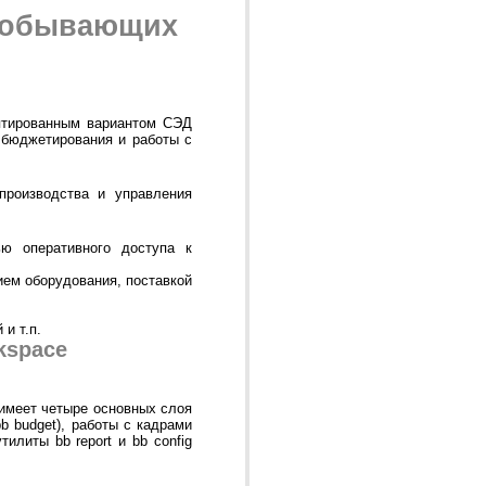
одобывающих
аптированным вариантом СЭД
 бюджетирования и работы с
производства и управления
ю оперативного доступа к
ием оборудования, поставкой
и т.п.
kspace
 имеет четыре основных слоя
b budget), работы с кадрами
тилиты bb report и bb config