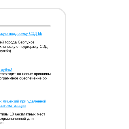
ескую поддержку СЭД bb
ей города Серпухов
техническую поддержку СЭД
лужба).
 рубль!
ереходит на новые принципы
рограммное обеспечение bb
ых лицензий при удаленной
 автоматизации
ятиям 10 бесплатных мест
редназначенной для
ия.