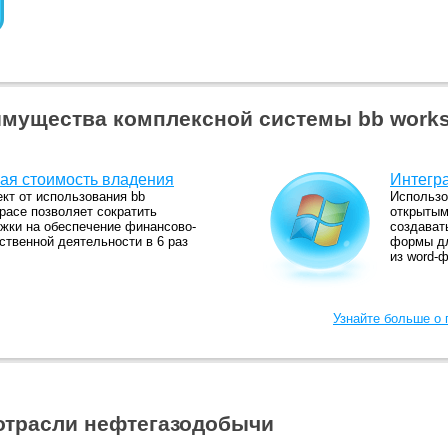
мущества комплексной системы bb work
ая стоимость владения
Интегра
т от использования bb
Использо
pace позволяет сократить
открытым
жки на обеспечение финансово-
создават
ственной деятельности в 6 раз
формы дл
из word-
Узнайте больше о
я отрасли нефтегазодобычи