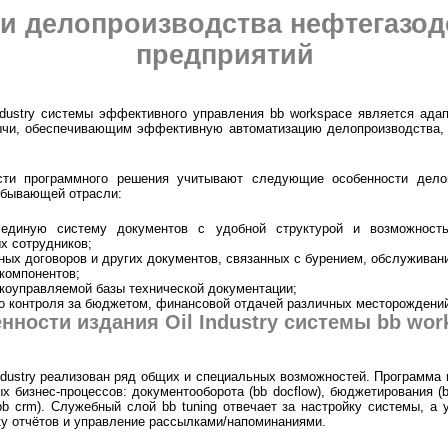
и делопроизводства нефтегаз
предприятий
ndustry системы эффективного управления bb workspace является ад
ычи, обеспечивающим эффективную автоматизацию делопроизводства,
сти программного решения учитывают следующие особенности дело
обывающей отрасли:
 единую систему документов с удобной структурой и возможность
х сотрудников;
ных договоров и других документов, связанных с бурением, обслуживан
компонентов;
гкоуправляемой базы технической документации;
о контроля за бюджетом, финансовой отдачей различных месторождений 
нности издания Oil Industry системы bb wor
ndustry реализован ряд общих и специальных возможностей. Программа
 бизнес-процессов: документооборота (bb docflow), бюджетирования (b
(bb crm). Служебный слой bb tuning отвечает за настройку системы, а у
ку отчётов и управление рассылками/напоминаниями.