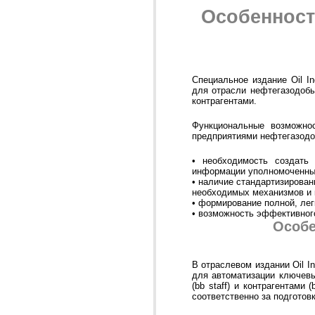
Особенност
Специальное издание Oil I
для отрасли нефтегазодоб
контрагентами.
Функциональные возможно
предприятиями нефтегазод
• необходимость создать
информации уполномоченны
• наличие стандартизирован
необходимых механизмов и 
• формирование полной, ле
• возможность эффективног
Особе
В отраслевом издании Oil I
для автоматизации ключевых
(bb staff) и контрагентами 
соответственно за подготов