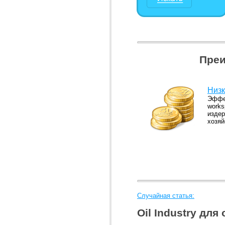
Преи
Низк
Эффек
works
издер
хозяй
Случайная статья:
Oil Industry дл