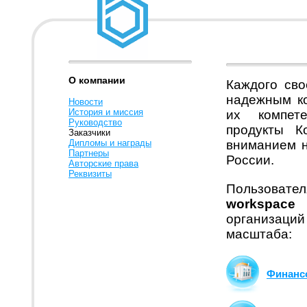
О компании
Каждого сво
надежным ко
Новости
История и миссия
их компет
Руководство
продукты К
Заказчики
Дипломы и награды
вниманием н
Партнеры
России.
Авторские права
Реквизиты
Пользоват
workspace
л
организаций
масштаба:
Финанс