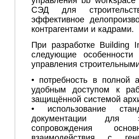
управления bb workspace
СЭД для строительств
эффективное делопроизво
контрагентами и кадрами.
При разработке Building 
следующие особенности 
управления строительным
• потребность в полной 
удобным доступом к раб
защищённой системой арх
• использование ста
документации для эф
сопровождения основ
взаимодействия с ге