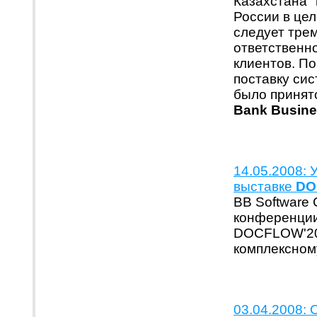
Казахстана"
России в це
следует тре
ответственн
клиентов. По
поставку си
было принят
Bank Busin
14.05.2008: 
выставке
DO
BB Software 
конференции
DOCFLOW'200
комплексном
03.04.2008: