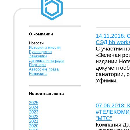
О компании
14.11.2018:
СЭД bb works
Новости
История и миссия
С участим на
Руководство
«Зеленая ро
Заказчики
Дипломы и награды
издании Hote
Партнеры
документооб
Авторские права
санатории, р
Реквизиты
Уфимки.
Новостная лента
2025
07.06.2018: 
2024
#ТЕЛЕКОМИД
2023
2022
"МТС"
2021
Компания Да
2020