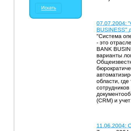
07.07.2004:
BUSINESS" д
"Система о
- это отрас
BANK BUSINE
варианты ло
Общеизвестн
бюрократиче
автоматизир
области, гд
сотрудников
документооб
(CRM) и уче
11.06.2004: