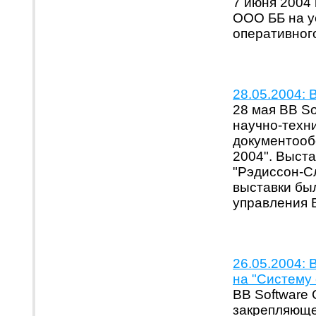
7 июня 2004
ООО ББ на у
оперативног
28.05.2004:
28 мая BB So
научно-техн
документооб
2004". Выста
"Рэдиссон-С
выставки бы
управления
26.05.2004: 
на "Систему
BB Software 
закрепляюще