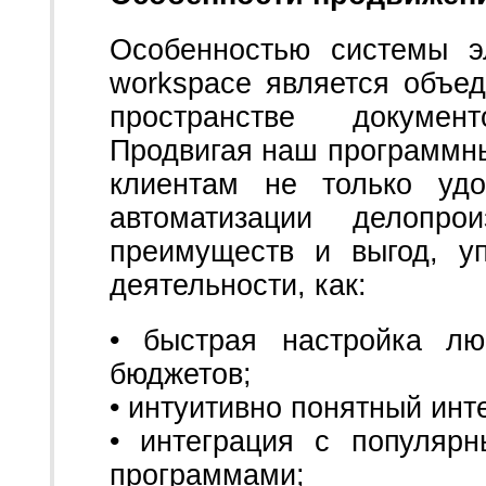
Особенностью системы э
workspace является объ
пространстве докумен
Продвигая наш программны
клиентам не только уд
автоматизации делопр
преимуществ и выгод, у
деятельности, как:
• быстрая настройка л
бюджетов;
• интуитивно понятный инт
• интеграция с популяр
программами;