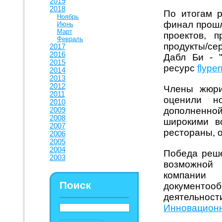
2019
2018
По итогам р
Ноябрь
финал прошл
Июнь
Март
проектов, 
Февраль
продукты/с
2017
2016
Дабл Би - "
2015
ресурс
flype
2014
2013
2012
Члены жюри
2011
оценили 
2010
дополненно
2009
2008
широкими в
2007
рестораны, о
2006
2005
2004
Победа реше
2003
возможной 
компан
Поиск
документо
деятельнос
Инновационн