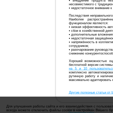
• внедрение продукта без
несовместимого с традицио
• недостаточное внимание 
Последствия неправильног
Наиболее распространён
функционалом являются:
• низкая эффективность авт
• сбои в хозяйственной дея
• дополнительные вложения
• недостаточная защищённо
• напряжённость в коллекти
сотрудников;
• разочарование руководств
снижению конкурентоспособ
Хорошей возможностью оце
бесплатной версии системы
на 5 и 10 пользовательс
комплексно автоматизиров
рутинную работу и наличие
максимально адаптировать 
Другие полезные статьи от b
Для улучшения работы сайта и его взаимодействия с пользова
всегда можете отключить файлы cookie в настройках Вашего бр
© ИП ГРОМОВ В.Е., 2025
Продвижение сайта