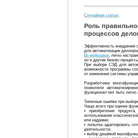
Случайная статья:
Роль правильно
процессов дело
Эффективность внедрения с
для автоматизации делопро
bb workspace
, легко настра
но и другие бизнес-процесс
При выборе СЭД для автом
возможности программы соо
от изменения системы упра
Разработчики многофункц
позволяли автоматизирова
функционал мог быть легко 
Типичные ошибки при выбор
Чаще всего при оценке фун
• приобретение продукта
использование классическо
или кадрами;
• попытка адаптировать го
деятельности;
• выбор дешёвой малофункц