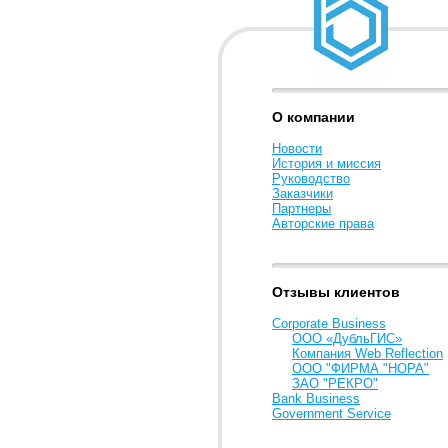
О компании
Новости
История и миссия
Руководство
Заказчики
Партнеры
Авторские права
Отзывы клиентов
Corporate Business
ООО «ДубльГИС»
Компания Web Reflection
ООО "ФИРМА "НОРА"
ЗАО "РЕКРО"
Bank Business
Government Service