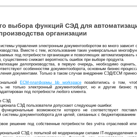
го выбора функций СЭД для автоматизаци
производства организации
истемы управления электронным документооборотом во много зависит 
изводства. Вместе с тем, использование таких универсальных многофун
иваемых под потребности организации и позволяющих автоматизировать 
ы, существенно снижает вероятность ошибок при выборе продукта.
атизации делопроизводства, в первую очередь, необходимо оценить
тветствуют особенностям документооборота, основным бизнес-процесс
вления документами. Только в таком случае внедрение СЭД/ECM принес
иональной
ECM-платформы bb workspace
позаботились о том, что
ть не только электронный документооборот, но и другие бизнес п
адаптирован под потребности любого клиента.
е СЭД
кционала СЭД пользователи допускают следующие ошибки:
, функциональные возможности которого не соответствуют постав
й системы документооборота для целей, связанных с бюджетированием 
товое решение под собственные потребности без учёта отраслевой ил
иональной СЭД с попыткой её модернизации силами IT-подразделения о