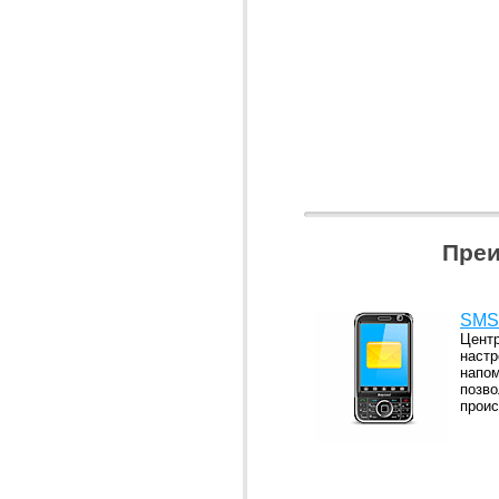
Преи
SMS
Центр
настр
напом
позво
прои