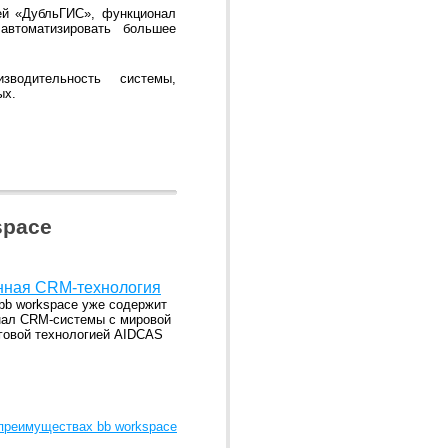
ей «ДубльГИС», функционал
втоматизировать большее
водительность системы,
ых.
space
нная CRM-технология
bb workspace уже содержит
ал CRM-системы с мировой
говой технологией AIDCAS
 преимуществах bb workspace