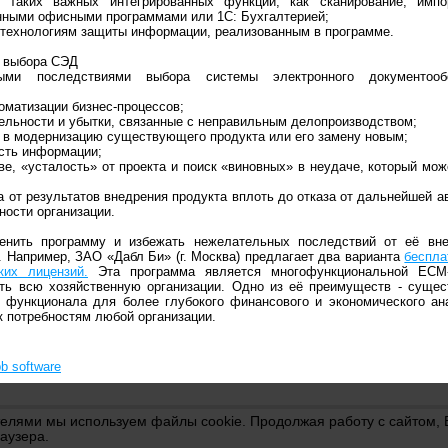
 таких важных интегрированных функций, как сканирование, импо
нными офисными программами или 1С: Бухгалтерией;
к технологиям защиты информации, реализованным в программе.
о выбора СЭД
ными последствиями выбора системы электронного документоо
оматизации бизнес-процессов;
тельности и убытки, связанные с неправильным делопроизводством;
 в модернизацию существующего продукта или его замену новым;
сть информации;
ве, «усталость» от проекта и поиск «виновных» в неудаче, который мож
а от результатов внедрения продукта вплоть до отказа от дальнейшей а
ности организации.
нить программу и избежать нежелательных последствий от её вне
. Например, ЗАО «Дабл Би» (г. Москва) предлагает два варианта
беспла
ких лицензий.
Эта программа является многофункциональной ECM
ать всю хозяйственную организации. Одно из её преимуществ - суще
 функционала для более глубокого финансового и экономического ан
к потребностям любой организации.
b software
телями мы используем файлы cookie. Продолжая работу с сайтом,
аузера.