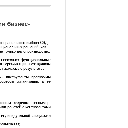
и бизнес-
от правильного выбора СЭД
кциональных решений, как
не только делопроизводство,
, насколько функциональные
ам организации и ожиданиям
ёт желаемые результаты.
бы инструменты программы
роцессы организации, а её
ленным задачам: например,
или работой с контрагентами
и индивидуальной специфики
рганизации;