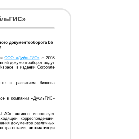
убльГИС»
ного документооборота bb
e
ии
ООО «ДубльГИС»
с 2008
енний документооборот ведут
kspace, в издании Corporate
сте с развитием бизнеса
pace в компании «ДубльГИС»
ьГИС» активно использует
ходящей корреспонденции,
вания документов различных
онтрагентами; автоматизции