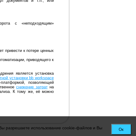
рт документов и т.п., или
борота с «неподходящим»
ет привести к потере ценных
втоматизации, приводящего к
дрения является установка
тной установки bb workspace
-платформой, позволяющей
ственное
снижение затрат
на
ализа. К тому же, её можно
 Вы разрешаете использование cookie-файлов и Вы
Ок