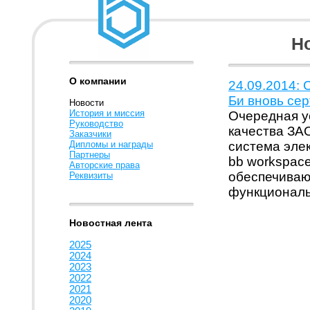
Но
О компании
24.09.2014:
Би вновь се
Новости
История и миссия
Очередная у
Руководство
качества ЗА
Заказчики
Дипломы и награды
система эле
Партнеры
bb workspace
Авторские права
обеспечиваю
Реквизиты
функциональ
Новостная лента
2025
2024
2023
2022
2021
2020