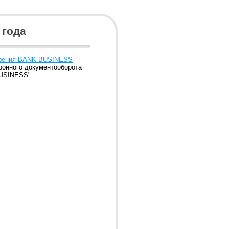
 года
едрения BANK BUSINESS
ронного документооборота
BUSINESS".