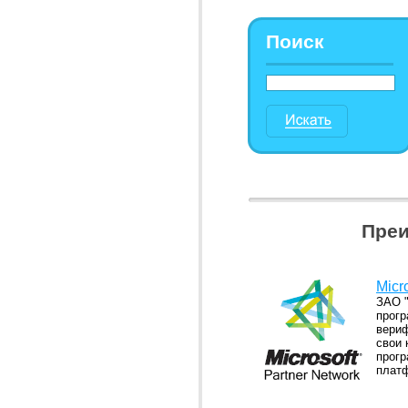
Поиск
Преи
Micr
ЗАО "
прогр
вериф
свои 
прогр
платф