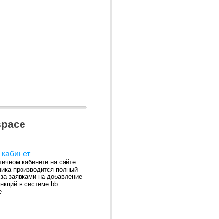
space
 кабинет
личном кабинете на сайте
чика производится полный
 за заявками на добавление
нкций в системе bb
e