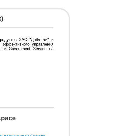
к)
продуктов ЗАО "Дабл Би" и
ы эффективного управления
ss и Government Service на
space