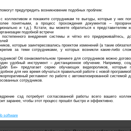
 помогут предупредить возникновение подобных проблем:
 с коллективом и покажите сотрудникам те выгоды, которые у них по
более понятными, а процесс прохождения документов – прозрач
ционально и т.д.). Кстати, вы можете обратиться к представителям к
организации подобной встречи
 постепенного внедрения системы и чётко его придерживайтесь, д
елей
ников, которые заинтересовались проектом изменений (а такие обязатель
акрепив за теми сотрудниками, у которых возникли какие-либо сло
рудников! Об ознакомительном тренинге для сотрудников можно догово
дин удобный инструмент – дистанционное обучение. Например, соз
Дабл Би» предлагает серию обучающих видеороликов, которые п
удобное для них время обучаться правильной работе с новой программо
икорпоративный регламент по работе с автоматизированной системой 
ресованных сотрудников.
едрение сэд потребует согласованной работы всего вашего колле
ит заранее, чтобы этот процесс прошёл быстро и эффективно.
b software