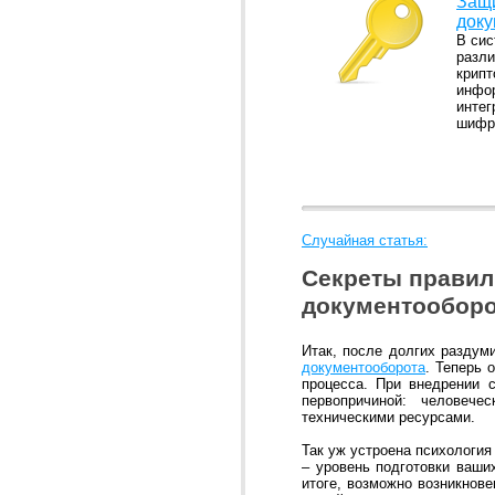
Защ
доку
В сис
разли
крипт
инфор
интег
шифр
Случайная статья:
Секреты правил
документооборо
Итак, после долгих раздум
документооборота
. Теперь 
процесса. При внедрении 
первопричиной: человеч
техническими ресурсами.
Так уж устроена психология
– уровень подготовки ваши
итоге, возможно возникнове