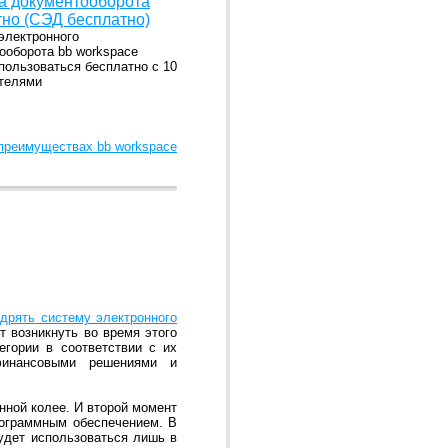
а документооборота
тно (СЭД бесплатно)
электронного
ооборота bb workspace
пользоваться бесплатно с 10
телями
 преимуществах bb workspace
дрять систему электронного
т возникнуть во время этого
егории в соответствии с их
 финансовыми решениями и
нной колее. И второй момент
рограммным обеспечением. В
будет использоваться лишь в