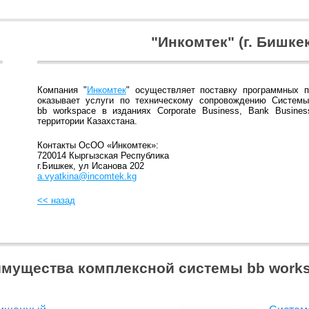
"Инкомтек" (г. Бишке
Компания "
Инкомтек
" осуществляет поставку программных 
оказывает услуги по техническому сопровождению Систем
bb workspace в изданиях Corporate Business, Bank Busine
территории Казахстана.
Контакты ОсОО «Инкомтек»:
720014 Кыргызская Республика
г.Бишкек, ул Исанова 202
a.vyatkina@incomtek.kg
<< назад
мущества комплексной системы bb work