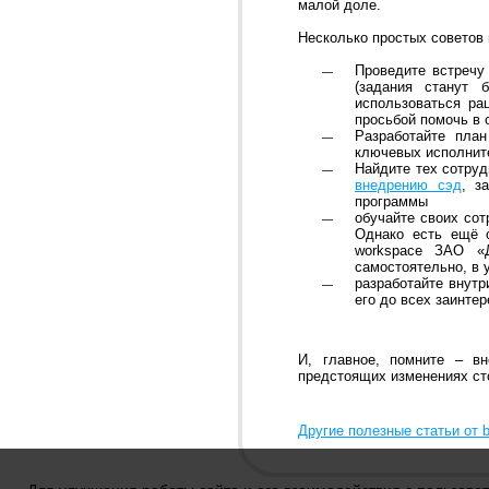
малой доле.
Несколько простых советов
Проведите встречу
(задания станут 
использоваться ра
просьбой помочь в 
Разработайте план
ключевых исполнит
Найдите тех сотруд
внедрению сэд
, з
программы
обучайте своих сот
Однако есть ещё о
workspace ЗАО «
самостоятельно, в 
разработайте внутр
его до всех заинте
И, главное, помните – вн
предстоящих изменениях сто
Другие полезные статьи от b