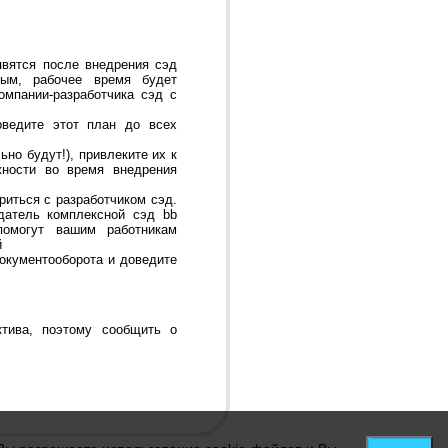
явятся после внедрения сэд
ным, рабочее время будет
омпании-разработчика сэд с
оведите этот план до всех
но будут!), привлеките их к
жности во время внедрения
риться с разработчиком сэд.
датель комплексной сэд bb
омогут вашим работникам
й
документооборота и доведите
ктива, поэтому сообщить о