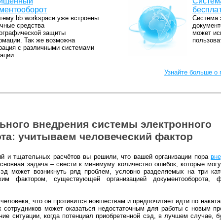
ищенный
Систем
ментооборот
беспла
тему bb workspace уже встроены
Система 
чные средства
документ
ографической защиты
может ис
мации. Так же возможна
пользова
рация с различными системами
ации
Узнайте больше о
ьного внедрения системы электронного
та: учитываем человеческий фактор
ий и тщательных расчётов вы решили, что вашей организации пора
вне
основная задача – свести к минимуму количество ошибок, которые могу
сэд может возникнуть ряд проблем, условно разделяемых на три кат
еским фактором, существующей организацией документооборота,
 человека, что он противится новшествам и предпочитает идти по наката
х сотрудников может оказаться недостаточным для работы с новым п
ние ситуации, когда потенциал приобретенной сэд, в лучшем случае, 