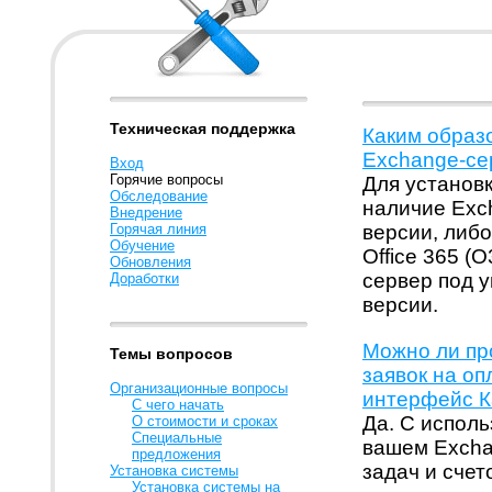
Техническая поддержка
Каким образо
Exchange-се
Вход
Горячие вопросы
Для установк
Обследование
наличие Exc
Внедрение
Горячая линия
версии, либо
Обучение
Office 365 (
Обновления
сервер под у
Доработки
версии.
Можно ли пр
Темы вопросов
заявок на оп
Организационные вопросы
интерфейс Ка
С чего начать
Да. С исполь
О стоимости и сроках
Специальные
вашем Excha
предложения
задач и счет
Установка системы
Установка системы на