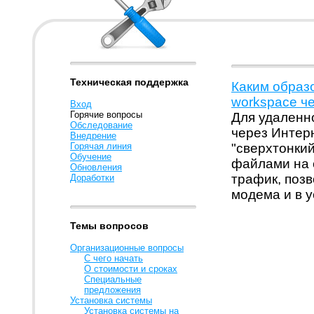
Техническая поддержка
Каким образ
workspace ч
Вход
Горячие вопросы
Для удаленно
Обследование
через Интер
Внедрение
Горячая линия
"сверхтонкий
Обучение
файлами на 
Обновления
трафик, позв
Доработки
модема и в 
Темы вопросов
Организационные вопросы
С чего начать
О стоимости и сроках
Специальные
предложения
Установка системы
Установка системы на