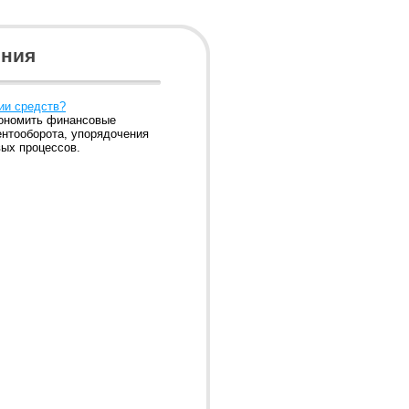
ения
ии средств?
кономить финансовые
ентооборота, упорядочения
ых процессов.