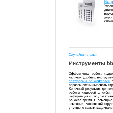
Вст
Управ
движ
визуа
доро
слож
Случайная статья:
Инструменты bb
Эффективная работа кадров
наличия удобных инструмен
платформы bb workspace
п
образом оптимизировать ст
Конечный результат деятел
работы кадровой службы п
информация о результативн
рабочее время. С помощью 
компании, банковской струк
улучшено самым кардиналь