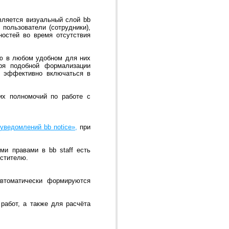
вляется визуальный слой bb
 пользователи (сотрудники),
ностей во время отсутствия
ию в любом удобном для них
аря подобной формализации
ее эффективно включаться в
их полномочий по работе с
уведомлений bb notice»,
при
ми правами в bb staff есть
естителю.
втоматически формируются
работ, а также для расчёта