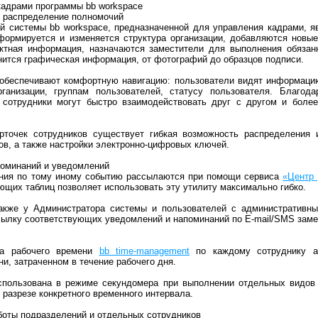
кадрами программы bb workspace
и распределение полномочий
й системы bb workspace, предназначенной для управления кадрами, я
 формируется и изменяется структура организации, добавляются новые
актная информация, назначаются заместители для выполнения обязан
нится графическая информация, от фотографий до образцов подписи.
f обеспечивают комфортную навигацию: пользователи видят информац
рганизации, группам пользователей, статусу пользователя. Благод
ы сотрудники могут быстро взаимодействовать друг с другом и бол
рточек сотрудников существует гибкая возможность распределения 
в, а также настройки электронно-цифровых ключей.
поминаний и уведомлений
ния по тому иному событию рассылаются при помощи сервиса
«Центр 
ющих таблиц позволяет использовать эту утилиту максимально гибко.
также у Администратора системы и пользователей с административны
сылку соответствующих уведомлений и напоминаний по E-mail/SMS зам
а рабочего времени
bb time-management
по каждому сотруднику а
и, затраченном в течение рабочего дня.
спользована в режиме секундомера при выполнении отдельных видов 
 разрезе конкретного временного интервала.
боты подразделений и отдельных сотрудников