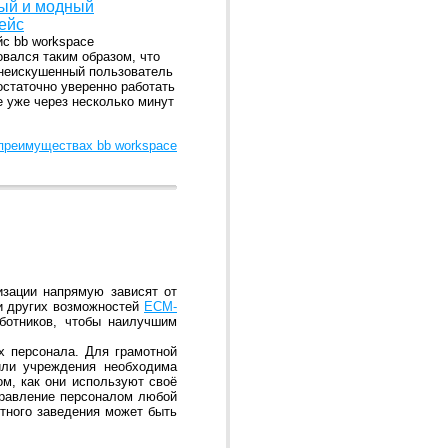
ый и модный
ейс
с bb workspace
овался таким образом, что
неискушенный пользователь
остаточно уверенно работать
е уже через несколько минут
 преимуществах bb workspace
изации напрямую зависят от
 других возможностей
ECM-
ботников, чтобы наилучшим
х персонала. Для грамотной
или учреждения необходима
ом, как они используют своё
правление персоналом любой
етного заведения может быть