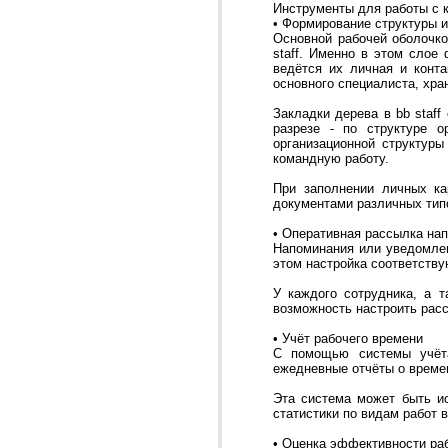
Инструменты для работы с 
• Формирование структуры 
Основной рабочей оболочко
staff. Именно в этом слое
ведётся их личная и конт
основного специалиста, хра
Закладки дерева в bb staf
разрезе - по структуре о
организационной структур
командную работу.
При заполнении личных ка
документами различных типо
• Оперативная рассылка на
Напоминания или уведомле
этом настройка соответству
У каждого сотрудника, а 
возможность настроить рас
• Учёт рабочего времени
С помощью системы учёт
ежедневные отчёты о времен
Эта система может быть и
статистики по видам работ в
• Оценка эффективности ра