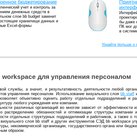
роенное бюджетирование
Приятн
ленческий учет и контроль за
интерф
ением денежных средств в
Интерфей
льном слое bb budget заменит
проектир
гостоящее хранилище данных и
бы даже 
ные Excel-формы
ПК мог д
в систем
Узнайте больше о
 workspace для управления персоналом
ой службы, а значит, и результативность деятельности любой орган
тов управления персоналом. Использование визуального слоя
bb staff
и
озволяет объективно оценить работу отдельных подразделений и ра
руктуру любого учреждения или компании.
ьности различных организаций во многом зависит от эффективности и
о распределению обязанностей и оптимизации структуры компании 
ости отдельных структурных подразделений и работников, а также о т
визуального слоя bb staff и других инструментов СЭД bb workspace у
туры, некоммерческой организации, государственного органа или бюдж
ным образом.