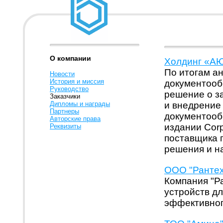
О компании
Холдинг «АЮ 
По итогам а
Новости
История и миссия
документооб
Руководство
решение о з
Заказчики
Дипломы и награды
и внедрение
Партнеры
документооб
Авторские права
издании Cor
Реквизиты
поставщика 
решения и н
ООО "Рантех
Компания "Р
устройств д
эффективног