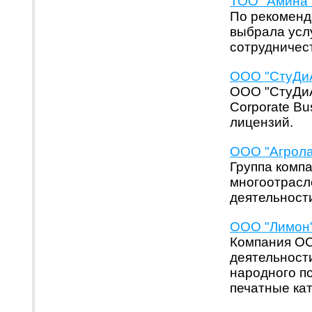
ТОО "Амина" 
По рекоменд
выбрала усл
сотрудничест
ООО "СтуДиАр
ООО "СтуДиА
Corporate Bu
лицензий.
ООО "Агрола
Группа комп
многоотрасл
деятельности
ООО "Лимон" 
Компания OO
деятельности
народного по
печатные ка