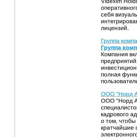
Videxim Hol
оперативног
себя визуаль
интегрирован
лицензий.
Группа компа
Группа комп
Компания вкл
предприятий
инвестицион
полная функц
пользовател
ООО "Норд Ау
ООО "Норд А
специалисто
кадрового а
о том, чтоб
кратчайшие 
электронного