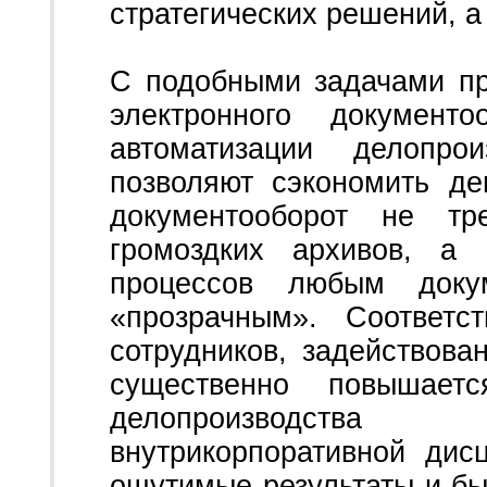
стратегических решений, а
С подобными задачами п
электронного документ
автоматизации делопро
позволяют сэкономить д
документооборот не тр
громоздких архивов, а
процессов любым доку
«прозрачным». Соответс
сотрудников, задействова
существенно повышаетс
делопроизводства
внутрикорпоративной дис
ощутимые результаты и б