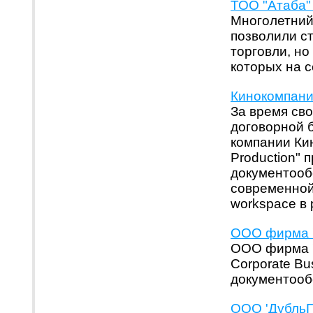
ТОО "Атаба" 
Многолетний
позволили с
торговли, но
которых на с
Кинокомпания
За время св
договорной 
компании Ки
Production"
документооб
современной
workspace в 
ООО фирма '
ООО фирма '
Corporate Bu
документооб
ООО 'ДубльГИ