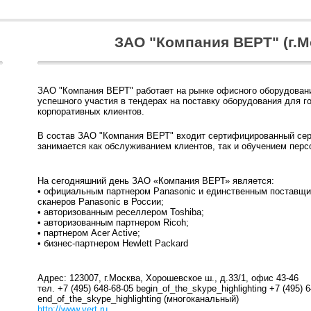
ЗАО "Компания ВЕРТ" (г.М
ЗАО "Компания ВЕРТ" работает на рынке офисного оборудовани
успешного участия в тендерах на поставку оборудования для г
корпоративных клиентов.
В состав ЗАО "Компания ВЕРТ" входит сертифицированный сер
занимается как обслуживанием клиентов, так и обучением перс
На сегодняшний день ЗАО «Компания ВЕРТ» является:
• официальным партнером Panasonic и единственным постав
сканеров Panasonic в России;
• авторизованным реселлером Toshiba;
• авторизованным партнером Ricoh;
• партнером Acer Active;
• бизнес-партнером Hewlett Packard
Адрес: 123007, г.Москва, Хорошевское ш., д.33/1, офис 43-46
тел. +7 (495) 648-68-05 begin_of_the_skype_highlighting +7 (495) 
end_of_the_skype_highlighting (многоканальный)
http://www.vert.ru