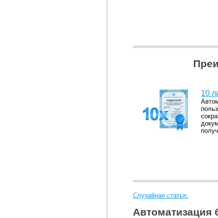
Преи
10 л
Автом
польз
сокра
докум
получ
Случайная статья:
Автоматизация 