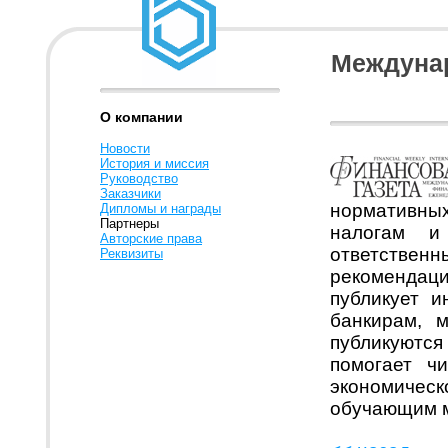
Междуна
О компании
Новости
История и миссия
Руководство
Заказчики
нормативны
Дипломы и награды
Партнеры
налогам и
Авторские права
ответстве
Реквизиты
рекомендац
публикует 
банкирам, 
публикуются
помогает ч
экономиче
обучающим 