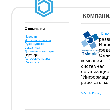
Компания
О компании
Ком
Новости
раз
История и миссия
Руководство
Инф
Заказчики
феде
Дипломы и награды
Одн
Партнеры
Авторские права
компании 
Реквизиты
системная
организаци
"Информацио
работать, ког
<< назад