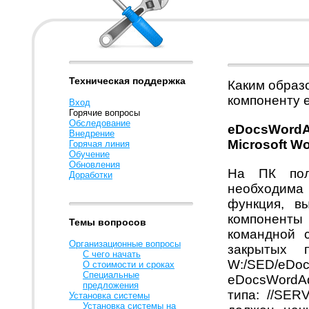
Техническая поддержка
Каким образ
компоненту 
Вход
Горячие вопросы
Обследование
eDocsWordA
Внедрение
Microsoft W
Горячая линия
Обучение
Обновления
На ПК поль
Доработки
необхо
функция, в
компонент
Темы вопросов
командной с
Организационные вопросы
закрытых п
С чего начать
W:/SED/
eDoc
О стоимости и сроках
Специальные
eDocsWordAdd
предложения
типа: //SER
Установка системы
Установка системы на