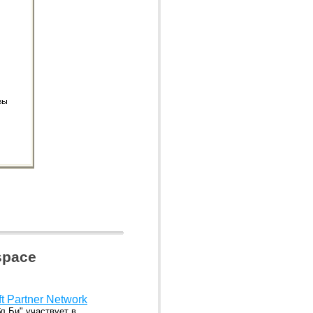
space
ft Partner Network
л Би" участвует в