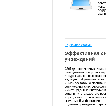
работ
испол
подд
скани
Случайная статья:
Эффективная си
учреждений
СЭД для поликлиник, больн
функционала специфике отр
• содержать полный компле
медицинской документации;
• быть достаточно масштаби
сети медицинских учрежден
• иметь удобные инструмент
ведения учёта рабочего вр
• предоставлять возможност
актуальной информации.
С учётом приведенных крит