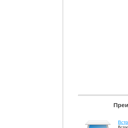
Преи
Встр
Встр