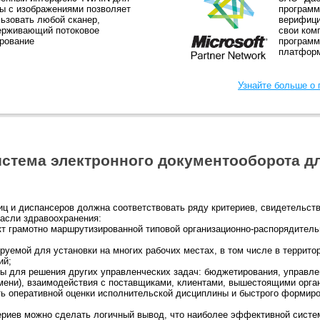
ы с изображениями позволяет
программе
ьзовать любой сканер,
верифици
ерживающий потоковое
свои ком
рование
программ
платформ
Узнайте больше о
стема электронного документооборота д
иц и диспансеров должна соответствовать ряду критериев, свидетельст
асли здравоохранения:
кт грамотно маршрутизированной типовой организационно-распорядитель
руемой для установки на многих рабочих местах, в том числе в террит
ий;
ы для решения других управленческих задач: бюджетирования, управле
емени), взаимодействия с поставщиками, клиентами, вышестоящими орга
ь оперативной оценки исполнительской дисциплины и быстрого формиро
ериев можно сделать логичный вывод, что наиболее эффективной систе