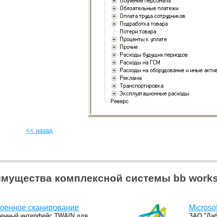
<< назад
мущества комплексной системы bb work
оенное сканирование
Microso
оенный интерфейс TWAIN для
ЗАО "Даб