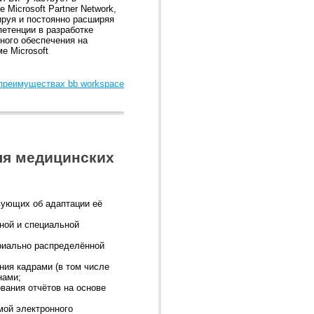
 Microsoft Partner Network,
руя и постоянно расширяя
петенции в разработке
ного обеспечения на
е Microsoft
 преимуществах bb workspace
ля медицинских
вующих об адаптации её
ной и специальной
ориально распределённой
ния кадрами (в том числе
нами;
вания отчётов на основе
мой электронного