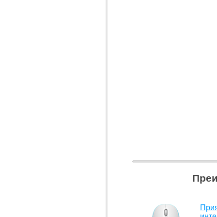
Преи
При
инт