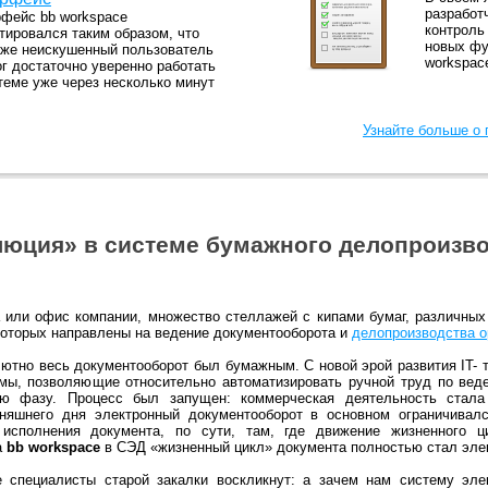
разработ
фейс bb workspace
контроль
тировался таким образом, что
новых фу
же неискушенный пользователь
workspac
г достаточно уверенно работать
теме уже через несколько минут
Узнайте больше о
люция» в системе бумажного делопроизво
а или офис компании, множество стеллажей с кипами бумаг, различных
которых направлены на ведение документооборота и
делопроизводства о
ютно весь документооборот был бумажным. С новой эрой развития IT- 
мы, позволяющие относительно автоматизировать ручной труд по вед
ю фазу. Процесс был запущен: коммерческая деятельность стал
дняшнего дня электронный документооборот в основном ограничивалс
, исполнения документа, по сути, там, где движение жизненного ц
а
bb workspace
в СЭД «жизненный цикл» документа полностью стал элек
 специалисты старой закалки воскликнут: а зачем нам систему эле