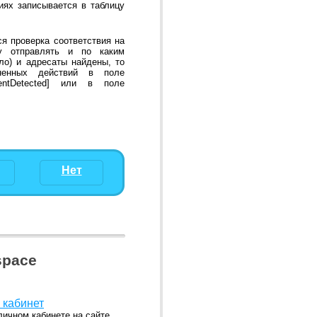
иях записывается в таблицу
ся проверка соответствия на
у отправлять и по каким
ло) и адресаты найдены, то
ненных действий в поле
EventDetected] или в поле
Нет
space
 кабинет
личном кабинете на сайте