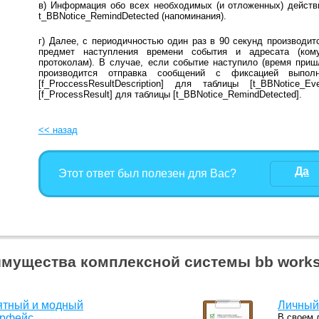
в) Информация обо всех необходимых (и отложенных) действ
t_BBNotice_RemindDetected (напоминания).
г) Далее, с периодичностью один раз в 90 секунд производит
предмет наступления времени события и адресата (ком
протоколам). В случае, если событие наступило (время приш
производится отправка сообщений с фиксацией выпол
[f_ProccessResultDescription] для таблицы [t_BBNotice_
[f_ProcessResult] для таблицы [t_BBNotice_RemindDetected].
<< назад
Да
Этот ответ был полезен для Вас?
мущества комплексной системы bb work
ятный и модный
Личный
ерфейс
В своем 