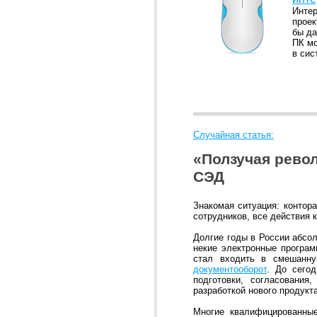
Интер
проек
бы да
ПК мо
в сис
Случайная статья:
«Ползучая рево
СЭД
Знакомая ситуация: контор
сотрудников, все действия 
Долгие годы в России абсол
некие электронные програм
стал входить в смешанну
документооборот
. До сего
подготовки, согласования
разработкой нового продукт
Многие квалифицированные