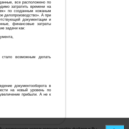
данные, все расположено по
одимо затратить времени на
жек» по созданным кожаным
ое делопроизводство». А при
ветствующей документации и
нные, финансовые затраты
ие задачи как:
умента,
и стало возможным делать
ведение документооборота в
вести на новый уровень по
 увеличение прибыли. А не к
 Вы разрешаете использование cookie-файлов и Вы