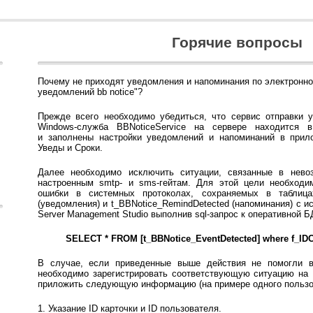
Горячие вопросы
Почему не приходят уведомления и напоминания по электронно
уведомлений bb notice"?
Прежде всего необходимо убедиться, что сервис отправки у
Windows-служба BBNoticeService на сервере находится в
и заполнены настройки уведомлений и напоминаний в прило
Уведы и Сроки.
Далее необходимо исключить ситуации, связанные в нево
настроенным smtp- и sms-гейтам. Для этой цели необходи
ошибки
в системных протоколах, сохраняемых в таблицах
(уведомления) и t_BBNotice_RemindDetected (напоминания)
с и
Server Management Studio выполнив sql-запрос к оперативной Б
SELECT * FROM [t_BBNotice_EventDetected] where f_ID
В случае, если приведенные выше действия не помогли в
необходимо зарегистрировать соответствующую ситуацию на Г
приложить следующую информацию (на примере одного пользо
1. Указание ID карточки и ID пользователя.