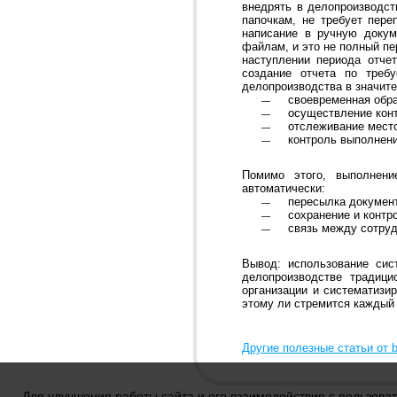
внедрять в делопроизводст
папочкам, не требует пере
написание в ручную докум
файлам, и это не полный п
наступлении периода отче
создание отчета по треб
делопроизводства в значите
своевременная обра
осуществление конт
отслеживание мест
контроль выполнени
Помимо этого, выполнени
автоматически:
пересылка докумен
сохранение и контр
связь между сотруд
Вывод: использование си
делопроизводстве традиц
организации и систематизи
этому ли стремится каждый
Другие полезные статьи от b
Для улучшения работы сайта и его взаимодействия с пользова