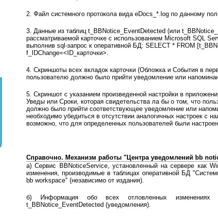
2. Файл системного протокола вида eDocs_*.log по данному по
3. Данные из таблиц t_BBNotice_EventDetected (или t_BBNotice
рассматриваемой карточке с использованием Microsoft SQL Ser
выполнив sql-запрос к оперативной БД: SELECT * FROM [t_BBNo
f_IDChange=<ID_карточки>.
4. Скриншоты всех вкладок карточки (Обложка и События в перв
пользователю должно было прийти уведомление или напоминан
5. Скриншот с указанием произведенной настройки в приложении
Уведы или Сроки, которая свидетельства ла бы о том, что пол
должно было прийти соответствующее уведомление или напом
необходимо убедиться в отсутствии аналогичных настроек с на
возможно, что для определенных пользователей были настрое
Справочно. Механизм работы "Центра уведомлений bb notic
а) Сервис BBNoticeService, установленный на сервере как Wi
изменения, производимые в таблицах оперативной БД "Систе
bb workspace" (независимо от издания).
б) Информация обо всех отловленных изменениях з
t_BBNotice_EventDetected (уведомления).