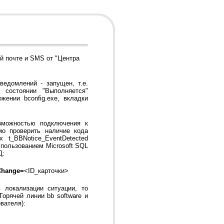
й почте и SMS от "Центра
ведомлений - запущен, т.е.
 состоянии "Выполняется"
жении bconfig.exe, вкладки
зможностью подключения к
мо проверить наличие кода
 t_BBNotice_EventDetected
спользованием Microsoft SQL
Д:
Change=
<ID_карточки>
 локализации ситуации, то
орячей линии bb software и
вателя):