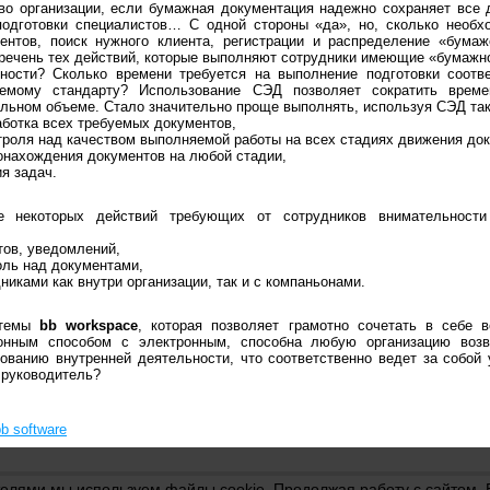
во организации, если бумажная документация надежно сохраняет все 
подготовки специалистов… С одной стороны «да», но, сколько необх
ентов, поиск нужного клиента, регистрации и распределение «бума
еречень тех действий, которые выполняют сотрудники имеющие «бумажн
тности? Сколько времени требуется на выполнение подготовки соот
уемому стандарту? Использование СЭД позволяет сократить време
льном объеме. Стало значительно проще выполнять, используя СЭД так
ботка всех требуемых документов,
роля над качеством выполняемой работы на всех стадиях движения док
онахождения документов на любой стадии,
я задач.
е некоторых действий требующих от сотрудников внимательност
тов, уведомлений,
оль над документами,
никами как внутри организации, так и с компаньонами.
стемы
bb workspace
, которая позволяет грамотно сочетать в себе 
ионным способом с электронным, способна любую организацию воз
рованию внутренней деятельности, что соответственно ведет за собой
 руководитель?
b software
телями мы используем файлы cookie. Продолжая работу с сайтом,