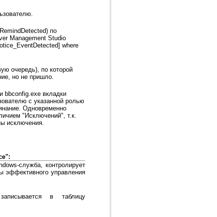
льзователю.
_RemindDetected) по
ver Management Studio
tice_EventDetected] where
ую очередь), по которой
ие, но не пришло.
 bbconfig.exe вкладки
ьзователю с указанной ролью
инание. Одновременно
личием "Исключений", т.к.
ны исключения.
e":
ndows-служба, контролирует
мы эффективного управления
аписывается в таблицу