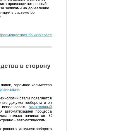
чика производится полный
 за заявками на добавление
нкций в системе bb
e
 преимуществах bb workspace
дства в сторону
 папок, огромное количество
рганизации
.
технологий стали появляется
ению документооборота и он
а использовать
электронный
я автоматизацией процесса
икла только начинается. С
тронно - автоматическим.
ктронного документооборота