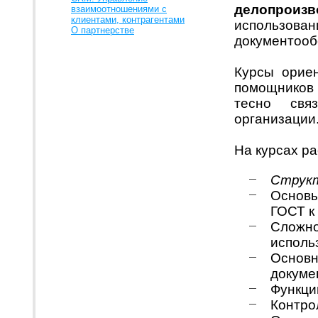
делопроизв
взаимоотношениями с
клиентами, контрагентами
использов
О партнерстве
документооб
Курсы ориен
помощников 
тесно свя
организации
На курсах р
Структ
Основ
ГОСТ к
Сложно
исполь
Осно
докуме
Функци
Контро