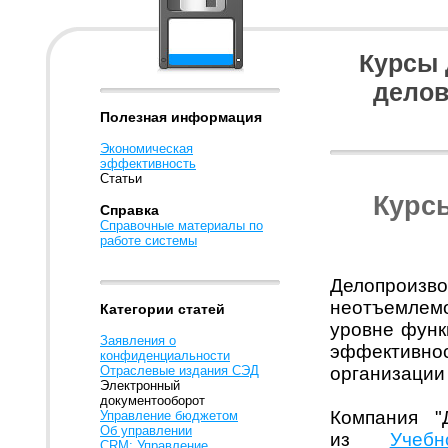
Курсы 
делов
Полезная информация
Экономическая
эффективность
Статьи
Курс
Справка
Справочные материалы по
работе системы
Делопрои
неотъемлемой
Категории статей
уровне функ
Заявления о
эффективно
конфиденциальности
Отраслевые издания СЭД
организации 
Электронный
документооборот
Компания "
Управление бюджетом
Об управлении
из
Учеб
CRM: Управление