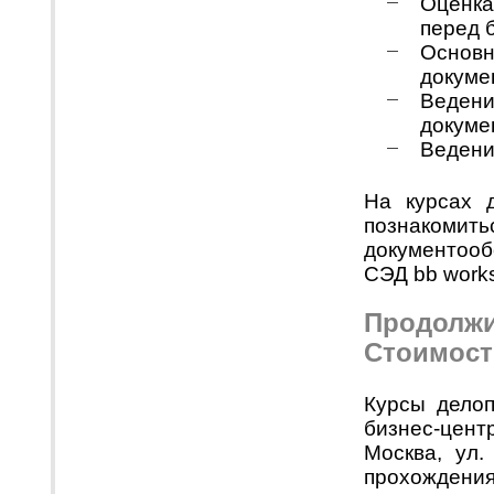
Оценка
перед 
Основ
докуме
Веден
докуме
Ведени
На курсах 
познакомит
документооб
СЭД bb work
Продолжит
Стоимост
Курсы дело
бизнес-цент
Москва, ул.
прохождения