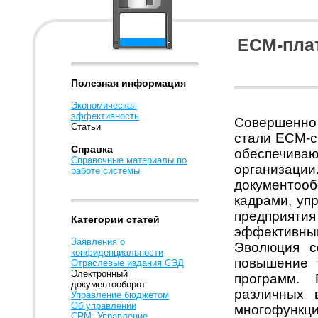
ECM-пла
Полезная информация
Экономическая
эффективность
Совершенно
Статьи
стали ECM-си
Справка
обеспечиваю
Справочные материалы по
организац
работе системы
документооб
кадрами, уп
предприятия
Категории статей
эффективны
Заявления о
Эволюция с
конфиденциальности
повышение 
Отраслевые издания СЭД
Электронный
программ.
документооборот
различных 
Управление бюджетом
Об управлении
многофунк
CRM: Управление