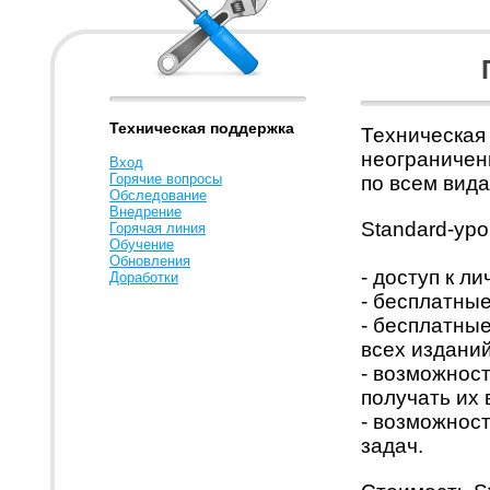
Техническая поддержка
Техническая
неограничен
Вход
Горячие вопросы
по всем вид
Обследование
Внедрение
Standard-уро
Горячая линия
Обучение
Обновления
- доступ к л
Доработки
- бесплатны
- бесплатны
всех издани
- возможнос
получать их 
- возможност
задач.