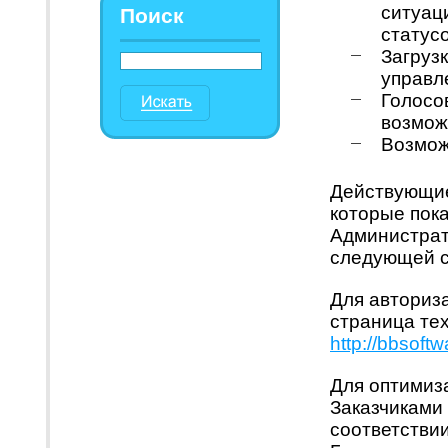
ситуац
Поиск
статус
Загруз
управл
Голосо
возмож
Возмож
Действующие
которые пока
Администрат
следующей 
Для авториз
страница те
http://bbsoft
Для оптимиз
Заказчиками
соответствии