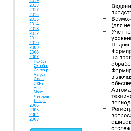
2019
2018
Ведени
2017
предст
2016
Возмож
2015
2014
(для не
2013
Учет т
2012
уровен
2011
2010
Подпис
2009
Формир
2008
2007
на про
Ноябрь
обработ
Октябрь
Формир
Сентябрь
Август
включа
Июль
обеспе
Июнь
Апрель
Автома
Март
технич
Февраль
Январь
период
2006
Регист
2005
2004
вопрос
2003
ошибок
отслеж