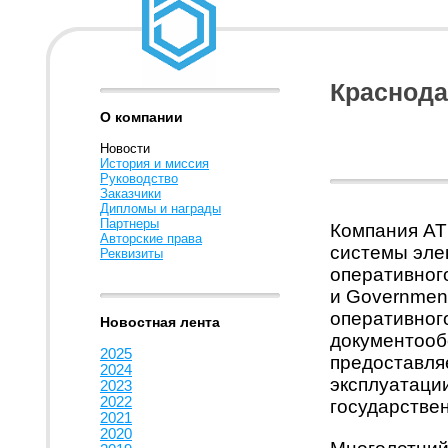
Краснода
О компании
Новости
История и миссия
Руководство
Заказчики
Дипломы и награды
Партнеры
Компания AT
Авторские права
системы эле
Реквизиты
оперативного
и Governmen
оперативног
Новостная лента
документооб
2025
предоставля
2024
эксплуатации
2023
2022
государстве
2021
2020