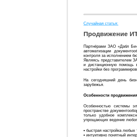
Случайная статья:
Продвижение ИТ
Партнёрами ЗАО «Дабл Би»
автоматизации документо
контроля за исполнением бю
Являясь представителем З
и дистанционную помощь в
настройки без программиров
На сегодняшний день бизн
зарубежья.
Особенности продвижения
Особенностью системы эл
пространстве документообо
только удобное комплекс
упрощающих ведение любого
• быстрая настройка любых
• интуитивно понятный инте