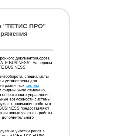
 "
ТЕТИС ПРО
"
аряжения
тронного документооборота
RATE BUSINESS'. На первом
ATE BUSINESS.
ентооборота, специалисты
ли установлены для
ями различных
систем
ом фирмы было отмечено,
а оперативного управления
ные возможности системы,
ружают понимание работы в
 BUSINESS предоставляют
зации новых участков работы
м дополнительного
уемые участки работ в
стемы STAFF, DOCFLOW,