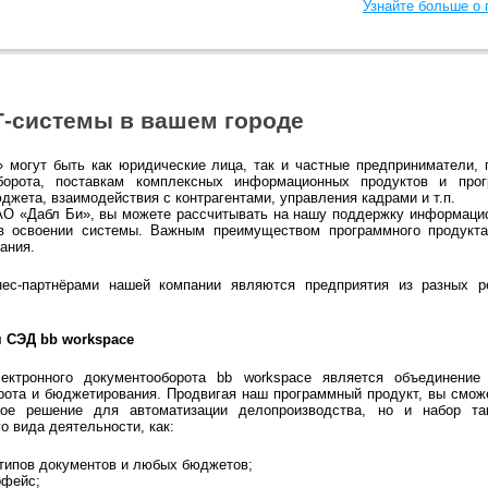
Узнайте больше о
-системы в вашем городе
 могут быть как юридические лица, так и частные предприниматели,
оборота, поставкам комплексных информационных продуктов и про
джета, взаимодействия с контрагентами, управления кадрами и т.п.
АО «Дабл Би», вы можете рассчитывать на нашу поддержку информаци
 освоении системы. Важным преимуществом программного продукта
ания.
ес-партнёрами нашей компании являются предприятия из разных р
 СЭД bb workspace
ектронного документооборота bb workspace является объединени
рота и бюджетирования. Продвигая наш программный продукт, вы смож
ное решение для автоматизации делопроизводства, но и набор та
 вида деятельности, как:
 типов документов и любых бюджетов;
рфейс;