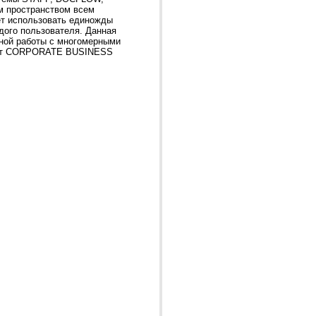
 пространством всем
ет использовать единожды
дого пользователя. Данная
ной работы с многомерными
одит CORPORATE BUSINESS