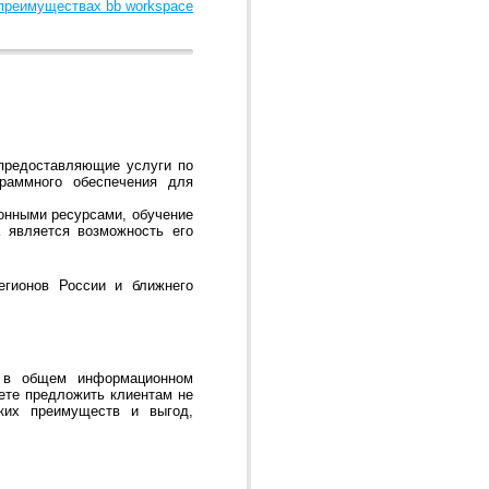
 преимуществах bb workspace
 предоставляющие услуги по
граммного обеспечения для
онными ресурсами, обучение
 является возможность его
егионов России и ближнего
е в общем информационном
ете предложить клиентам не
ких преимуществ и выгод,