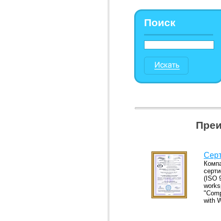
Поиск
Преи
Серт
Компа
серти
(ISO 
works
"Comp
with 