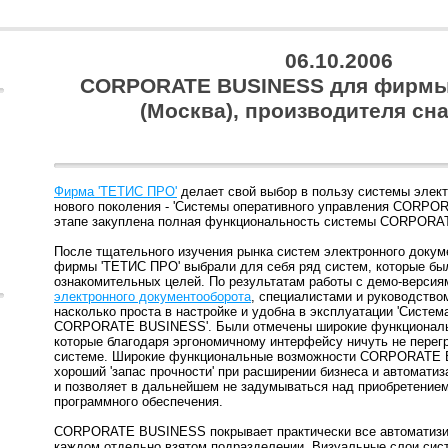
06.10.2006
CORPORATE BUSINESS для фирмы
(Москва), производителя сн
Фирма 'ТЕТИС ПРО'
делает свой выбор в пользу системы элек
нового поколения - 'Системы оперативного управления CORPO
этапе закуплена полная функциональность системы CORPOR
После тщательного изучения рынка систем электронного докум
фирмы 'ТЕТИС ПРО' выбрали для себя ряд систем, которые бы
ознакомительных целей. По результатам работы с демо-верси
электронного документооборота
, специалистами и руководств
насколько проста в настройке и удобна в эксплуатации 'Систем
CORPORATE BUSINESS'. Были отмечены широкие функциональ
которые благодаря эргономичному интерфейсу ничуть не перег
системе. Широкие функциональные возможности CORPORATE
хороший 'запас прочности' при расширении бизнеса и автомати
и позволяет в дальнейшем не задумываться над приобретение
программного обеспечения.
CORPORATE BUSINESS покрывает практически все автоматизир
каждом отдельно взятом подразделении. Визуальные слои си