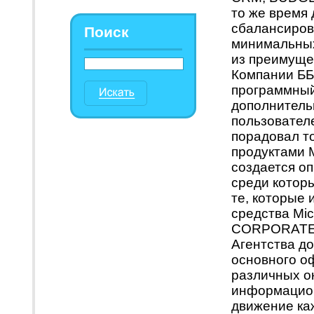
то же время 
сбалансиров
Поиск
минимальных
из преимуще
Компании ББ
программный
дополнитель
пользовател
порадовал то
продуктами M
создается о
среди которы
те, которые 
средства Mic
CORPORATE B
Агентства до
основного о
различных ок
информацион
движение ка