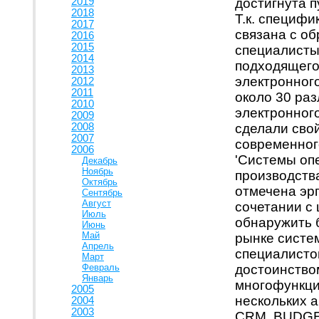
2019
достигнута 
2018
Т.к. специф
2017
связана с об
2016
2015
специалисты
2014
подходящего
2013
электронног
2012
2011
около 30 ра
2010
электронног
2009
2008
сделали сво
2007
современног
2006
'Системы о
Декабрь
Ноябрь
производств
Октябрь
отмечена эр
Сентябрь
Август
сочетании с
Июль
обнаружить 
Июнь
Май
рынке систе
Апрель
специалисто
Март
Февраль
достоинство
Январь
многофункци
2005
нескольких 
2004
2003
CRM, BUDGET