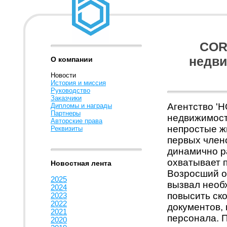
COR
недви
О компании
Новости
История и миссия
Руководство
Заказчики
Агентство '
Дипломы и награды
Партнеры
недвижимост
Авторские права
непростые ж
Реквизиты
первых член
динамично ра
охватывает 
Новостная лента
Возросший о
2025
вызвал необ
2024
повысить ск
2023
2022
документов, 
2021
персонала. 
2020