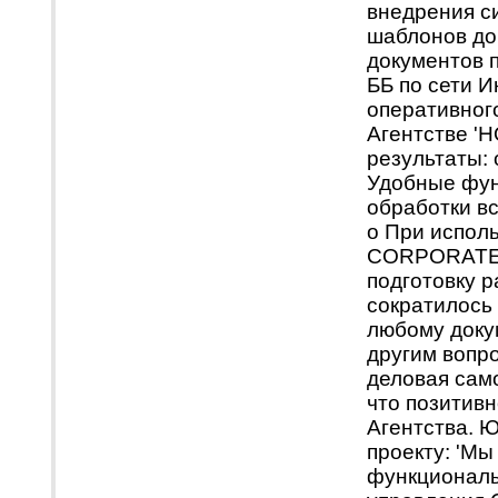
внедрения с
шаблонов до
документов 
ББ по сети 
оперативно
Агентстве '
результаты: 
Удобные фун
обработки в
o При испол
CORPORATE B
подготовку 
сократилось
любому доку
другим вопр
деловая сам
что позитивн
Агентства. Ю
проекту: 'М
функциональ