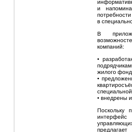
информативн
и напомина
потребности
в специально
В прилож
возможност
компаний:
• разработа
подрядчика
жилого фонд
• предложен
квартиросъ
специальной
• внедрены 
Поскольку 
интерфейс 
управляющих
предлагае