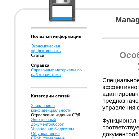
Manag
Полезная информация
Экономическая
эффективность
Осо
Статьи
Справка
Справочные материалы по
работе системы
Специальн
эффективно
адаптирова
Категории статей
предназнач
Заявления о
управления 
конфиденциальности
Отраслевые издания СЭД
Электронный
Функционал
документооборот
соответс
Управление бюджетом
документо
Об управлении
CRM: Управление